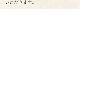
いただきます。
何日ぐらいで送ってもらえます
か？
ご注文日より2～5日目にお届けさ
せていただきます。
地域によってもお届け日数が異な
りますので、お急ぎの場合はご確
認ください。
支払方法を教えてください
佐川急便代金引換・振込（ゆうち
ょ銀行）がご利用いただけます。
※手数料はお客様にご負担いただ
いております