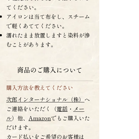
てください。
アイロンは当て布をし、スチーム
で軽くあててください。
濡れたまま放置しますと染料が滲
むことがあります。
商品のご購入について
購入方法を教えてください
次郎インターナショナル（株）
へ
ご連絡をいただく（
電話
・
メー
ル
）他、
Amazon
でもご購入いた
だけます。
カード払いをご希望のお客様は